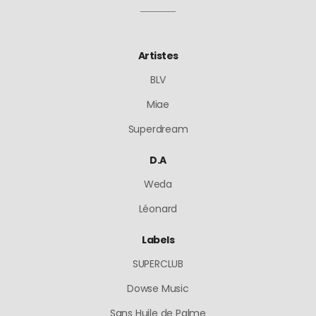
Artistes
BLV
Miae
Superdream
D.A
Weda
Léonard
Labels
SUPERCLUB
Dowse Music
Sans Huile de Palme