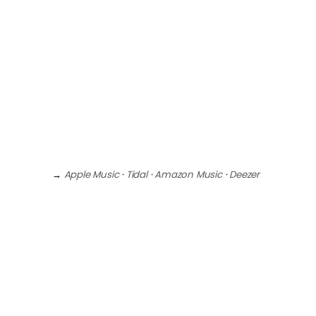
→
Apple Music
·
Tidal
·
Amazon Music
·
Deezer
BLV – Safe & Sound
· Fidèle à sa réputation
de producteur chevronné, l’artiste français
BLV auteur du hit international
Badunkadunk (plus de 115 millions de
streams/vues cumulés) dévoile “Safe &
Sound”, son nouveau single électro.