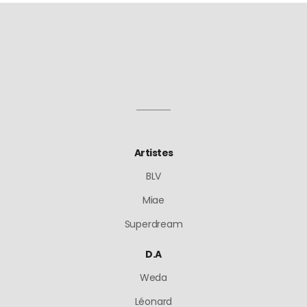
Artistes
BLV
Miae
Superdream
D.A
Weda
Léonard