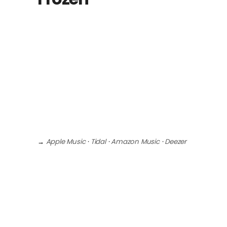
→
Apple Music
·
Tidal
·
Amazon Music
·
Deezer
#WORK
Mixage Dolby Atmos
Mastering