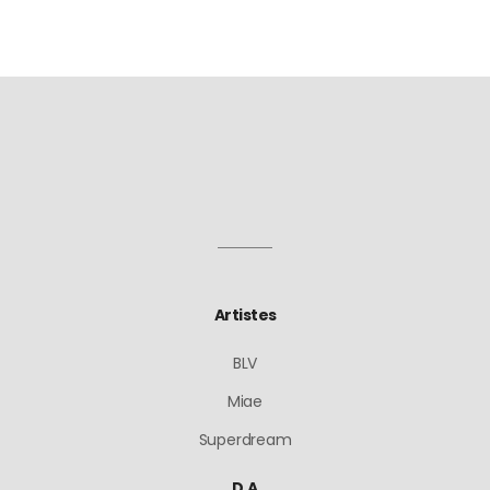
Artistes
BLV
Miae
Superdream
D.A