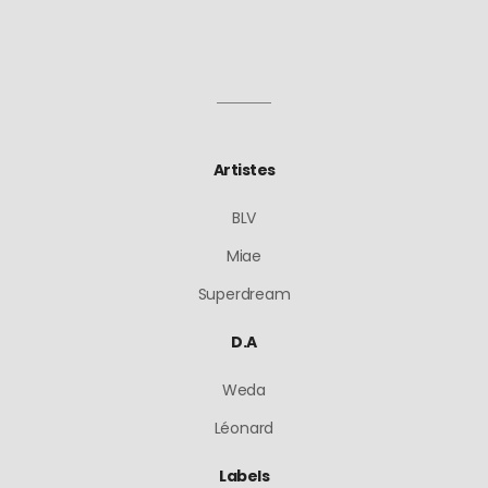
Artistes
BLV
Miae
Superdream
D.A
Weda
Léonard
Labels