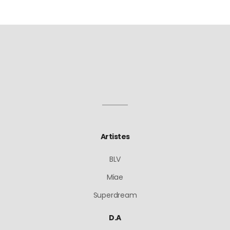
Artistes
BLV
Miae
Superdream
D.A