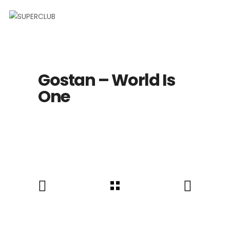
Gostan – World Is
One