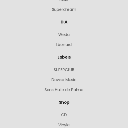
Superdream
D.A
Weda
Léonard
Labels
SUPERCLUB
Dowse Music
Sans Huile de Palme
Shop
CD
Vinyle