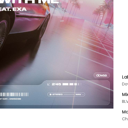
mi
no
l’a
#
#I
Lab
Do
Mi
BL
Ma
Ch