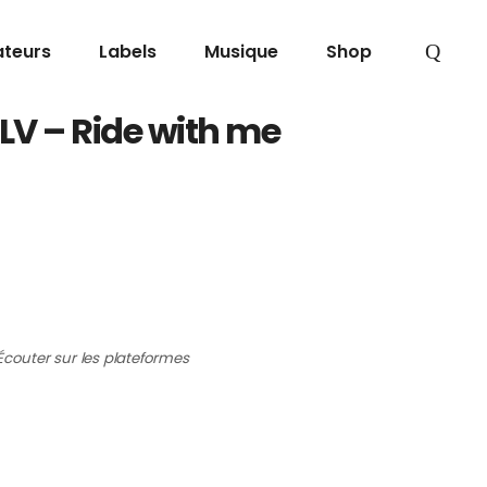
ateurs
Labels
Musique
Shop
LV – Ride with me
Écouter sur les plateformes
V – Ride with me
· Fidèle à sa réputation de
ducteur chevronné, l’artiste français BLV auteur
 hit international Badunkadunk (plus de 115