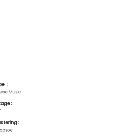
llions de streams/vues cumulés) dévoile son
uveau single ‘Ride with me’ en featuring avec
rtiste Canadienne eXa.
WORK
Production
Mixage & Mastering
NFOS
el :
wse Music
xage :
V
stering :
opsoe