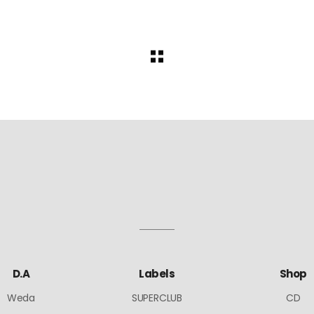
D.A
Labels
Shop
Weda
SUPERCLUB
CD